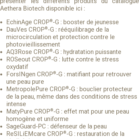
présenter les différents produits du catalogue
Aethera Biotech
disponible ici :
EchinAge CROP
-G
: booster de jeunesse
®
DauVes CROP
-G
: rééquilibrage de la
®
microcirculation et protection contre le
photovieillissement
AQ3Rose CROP
-G
: hydratation puissante
®
ROSeout CROP
-G
: lutte contre le stress
®
oxydatif
ForsINgen CROP
-G
: matifiant pour retrouver
®
une peau pure
MetropolePure CROP
-G
: bouclier protecteur
®
de la peau, même dans des conditions de stress
intense
MatyPure CROP
-G
: effet mat pour une peau
®
homogène et uniforme
SageGuard-PC
: défenseur de la peau
ReSILiEMcare CROP
-G
: restauration de la
®