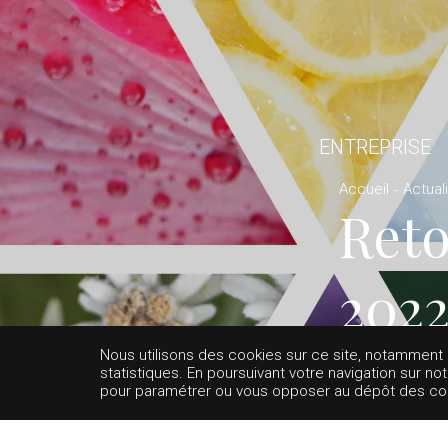
ENTREPRISE
Accueil
Actual
Reto
202
Nous utilisons des cookies sur ce site, notamment af
statistiques. En poursuivant votre navigation sur no
pour paramétrer ou vous opposer au dépôt des cooki