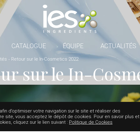
CATALOGUE
ÉQUIPE
ACTUALITÉS
ités
Retour sur le In-Cosmetics 2022
ur sur le In-Cosm
2
in d’optimiser votre navigation sur le site et réaliser des
tre site, vous acceptez le dépôt de cookies. Pour en savoir plus et
es, cliquez sur le lien suivant :
Politique de Cookies