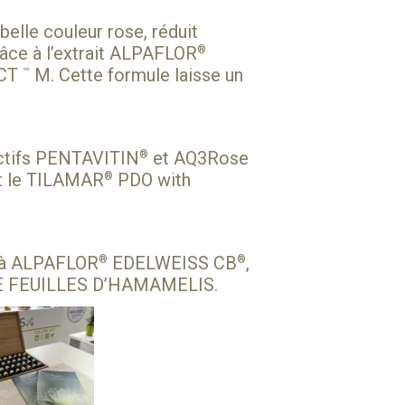
belle couleur rose, réduit
âce à l’extrait
ALPAFLOR
®
ACT
M
. Cette formule laisse un
™
tifs
PENTAVITIN
et
AQ3Rose
®
t le
TILAMAR
PDO with
®
 à
ALPAFLOR
EDELWEISS CB
,
®
®
DE FEUILLES D’HAMAMELIS.