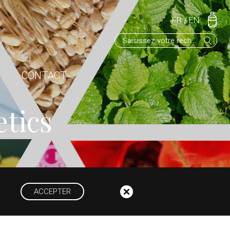
FR
/
EN
CONTACT
etics
ACCEPTER