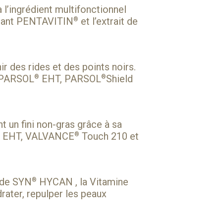
 l’ingrédient multifonctionnel
atant PENTAVITIN
et l’extrait de
®
r des rides et des points noirs.
PARSOL
EHT
,
PARSOL
Shield
®
®
t un fini non-gras grâce à sa
EHT
,
VALVANCE
Touch 210
et
®
ide
SYN
HYCAN
, la
Vitamine
®
rater, repulper les peaux