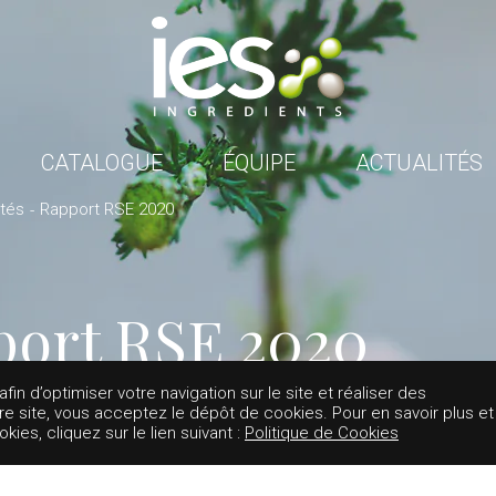
CATALOGUE
ÉQUIPE
ACTUALITÉS
ités
Rapport RSE 2020
port RSE 2020
in d’optimiser votre navigation sur le site et réaliser des
tre site, vous acceptez le dépôt de cookies. Pour en savoir plus et
es, cliquez sur le lien suivant :
Politique de Cookies