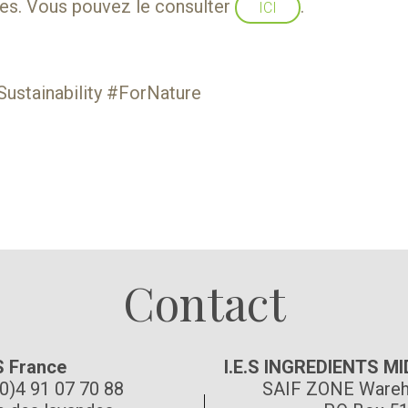
es. Vous pouvez le consulter
.
ICI
stainability #ForNature
Suivez-nous
Contact
S France
I.E.S INGREDIENTS M
(0)4 91 07 70 88
SAIF ZONE Wareh