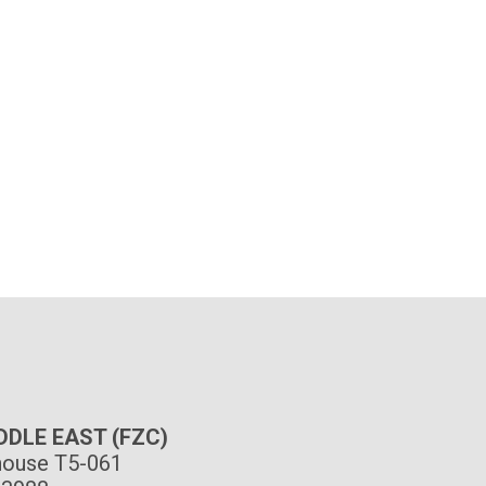
IDDLE EAST (FZC)
ouse T5-061