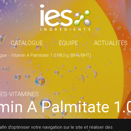
CATALOGUE
ÉQUIPE
ACTUALITÉS
ogue
Vitamin A Palmitate 1.0 MIU/g (BHA/BHT)
ES-VITAMINES
min A Palmitate 1.
/g (BHA/BHT)
in d’optimiser votre navigation sur le site et réaliser des