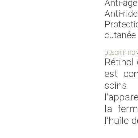
Anti-âge
Anti-rid
Protecti
cutanée
DESCRIPTIO
Rétinol
est co
soins
l’appar
la ferm
l’huile