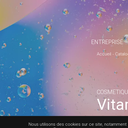
ENTREPRISE
Accueil
Catal
COSMETIQU
Vita
MIU
Nous utilisons des cookies sur ce site, notamment af