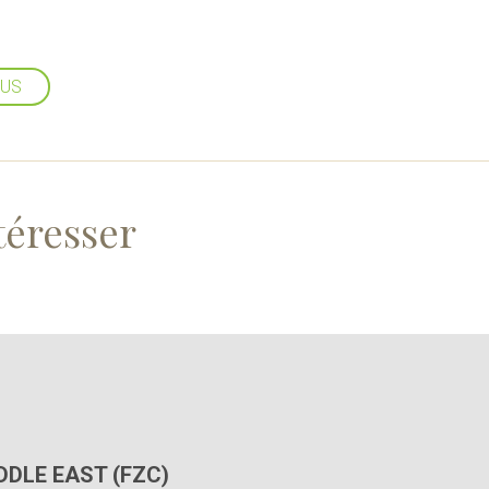
LUS
téresser
IDDLE EAST (FZC)