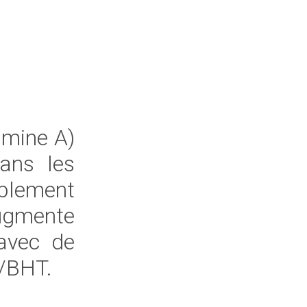
amine A)
ans les
lement
Augmente
 avec de
A/BHT.