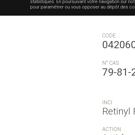
statistiques. En poursuivant votre navigation sur no
pour paramétrer ou vous opposer au dépôt des cooki
CODE
04206
N° CAS
79-81-
INCI
Retinyl
ACTION