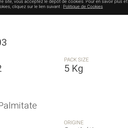
tre site, vous acceptez le dépôt de cookies. Pour en savoir plus et
es, cliquez sur le lien suivant :
Politique de Cookies
03
PACK SIZE
2
5 Kg
 Palmitate
ORIGINE