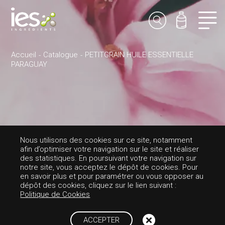
Accueil
Catalogue
PETITGRAIN HUILE ESSENTIELLE
PARAGUAY
PARFUMS-FLORALE
Nous utilisons des cookies sur ce site, notamment
afin d’optimiser votre navigation sur le site et réaliser
PETITGRAIN HUIL
des statistiques. En poursuivant votre navigation sur
notre site, vous acceptez le dépôt de cookies. Pour
en savoir plus et pour paramétrer ou vous opposer au
E ESSENTIELLE P
dépôt des cookies, cliquez sur le lien suivant :
Politique de Cookies
ARAGUAY
ACCEPTER