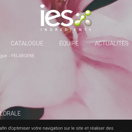
CATALOGUE
ÉQUIPE
ACTUALITÉS
ogue
PELARGENE
LORALE
ARGENE
in d’optimiser votre navigation sur le site et réaliser des