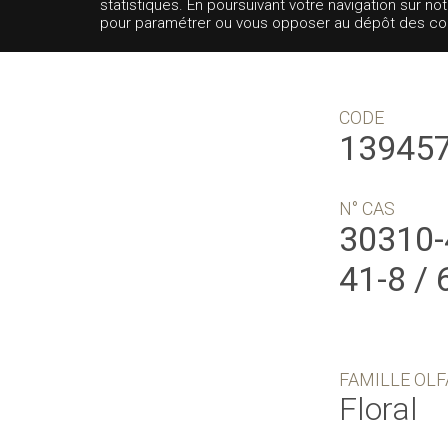
statistiques. En poursuivant votre navigation sur no
pour paramétrer ou vous opposer au dépôt des cooki
CODE
13945
N° CAS
30310-
41-8 /
FAMILLE OLF
Floral