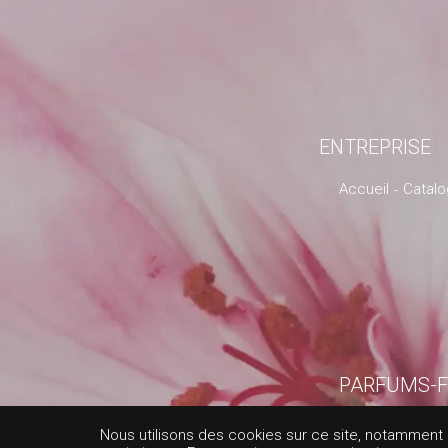
ENTREPRISE
Accueil
Catal
PARFUMS-F
PEL
Nous utilisons des cookies sur ce site, notamment af