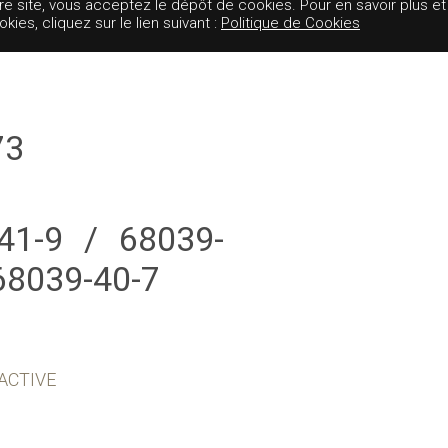
tre site, vous acceptez le dépôt de cookies. Pour en savoir plus et
es, cliquez sur le lien suivant :
Politique de Cookies
73
41-9 / 68039-
 68039-40-7
ACTIVE