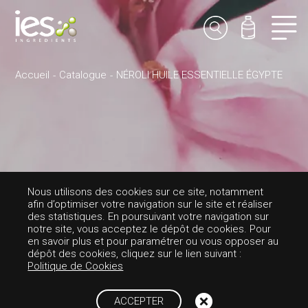
Accueil
Catalogue
NÉROLI HUILE ESSENTIELLE ÉGYPTE
PARFUMS-FLORALE
Nous utilisons des cookies sur ce site, notamment
afin d’optimiser votre navigation sur le site et réaliser
NÉROLI HUILE ES
des statistiques. En poursuivant votre navigation sur
notre site, vous acceptez le dépôt de cookies. Pour
en savoir plus et pour paramétrer ou vous opposer au
SENTIELLE ÉGYP
dépôt des cookies, cliquez sur le lien suivant :
Politique de Cookies
TE
ACCEPTER