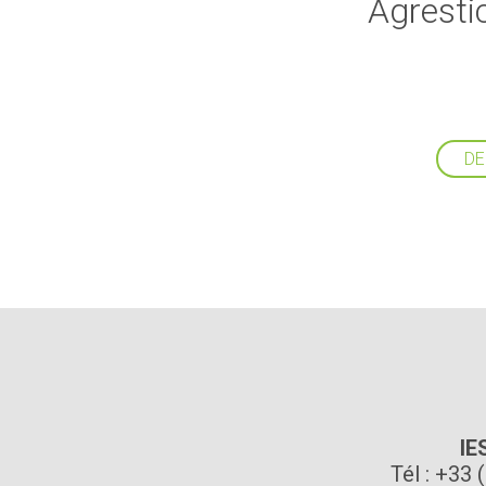
Agrestic
DE
IE
Tél : +33 