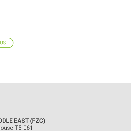
LUS
IDDLE EAST (FZC)
ouse T5-061