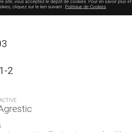
tre site, vous acceptez le dépôt de cookies. Pour en savoir plus et
es, cliquez sur le lien suivant :
Politique de Cookies
03
1-2
ACTIVE
Agrestic
N