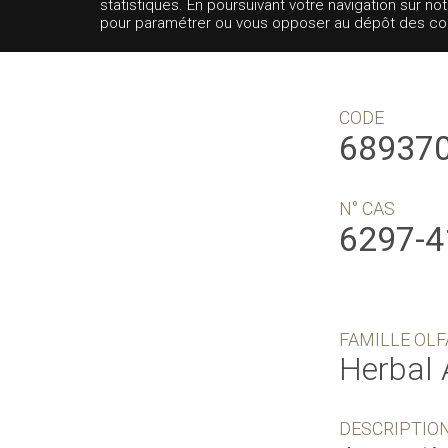
statistiques. En poursuivant votre navigation sur no
pour paramétrer ou vous opposer au dépôt des cooki
CODE
68937
N° CAS
6297-4
FAMILLE OLF
Herbal 
DESCRIPTIO