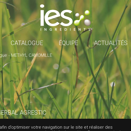
CATALOGUE
ÉQUIPE
ACTUALITÉS
ogue
METHYL CAMOMILLE
ERBAL AGRESTIC
HYL CAMOMILLE
in d’optimiser votre navigation sur le site et réaliser des