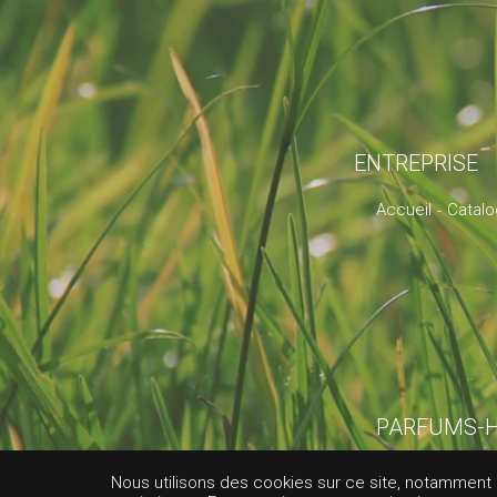
ENTREPRISE
Accueil
Catal
PARFUMS-H
MET
Nous utilisons des cookies sur ce site, notamment af