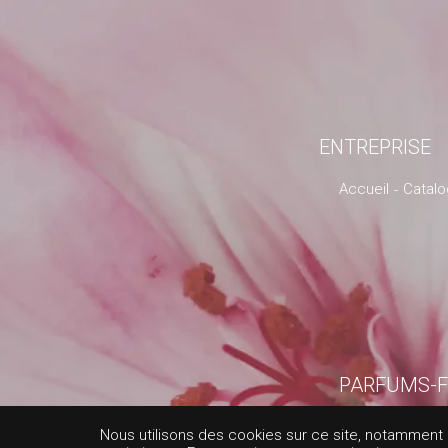
ENTREPRISE
Accueil
Catal
PARFUMS-F
MAY
Nous utilisons des cookies sur ce site, notamment af