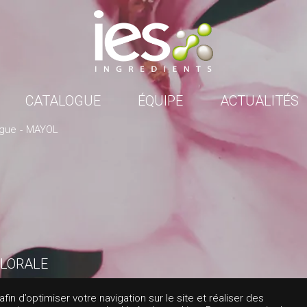
CATALOGUE
ÉQUIPE
ACTUALITÉS
ogue
MAYOL
LORALE
OL
in d’optimiser votre navigation sur le site et réaliser des