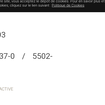
tre site, vous acceptez le dépôt de cookies. Pour en savoir plus et
es, cliquez sur le lien suivant :
Politique de Cookies
03
-37-0 / 5502-
ACTIVE