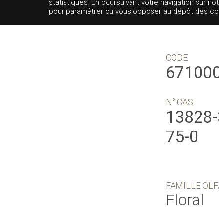
statistiques. En poursuivant votre navigation sur no
pour paramétrer ou vous opposer au dépôt des cooki
CODE
67100
N° CAS
13828
75-0
FAMILLE OLF
Floral