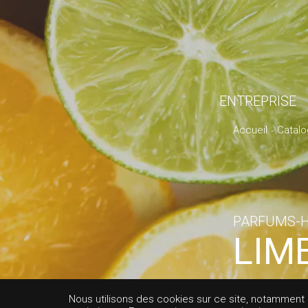
ENTREPRISE
Accueil
Catal
PARFUMS-H
LIM
ESS
Nous utilisons des cookies sur ce site, notamment af