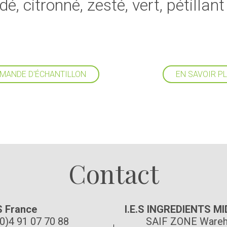
é, citronné, zesté, vert, pétillant
MANDE D'ÉCHANTILLON
EN SAVOIR P
Suivez-nous
Contact
S France
I.E.S INGREDIENTS M
(0)4 91 07 70 88
SAIF ZONE Wareh