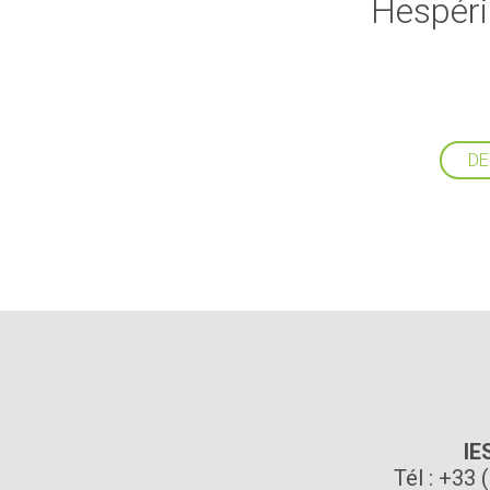
Hespérid
DE
IE
Tél : +33 