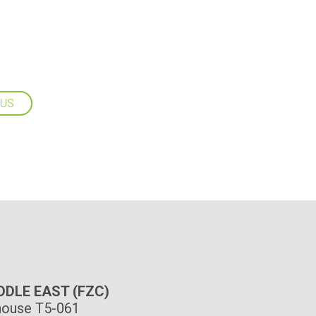
LUS
IDDLE EAST (FZC)
ouse T5-061