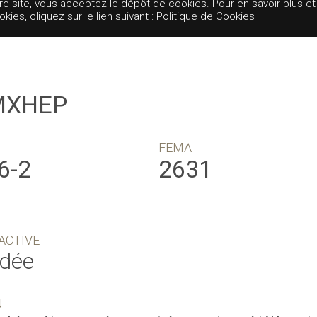
tre site, vous acceptez le dépôt de cookies. Pour en savoir plus et
es, cliquez sur le lien suivant :
Politique de Cookies
MXHEP
FEMA
6-2
2631
ACTIVE
idée
N