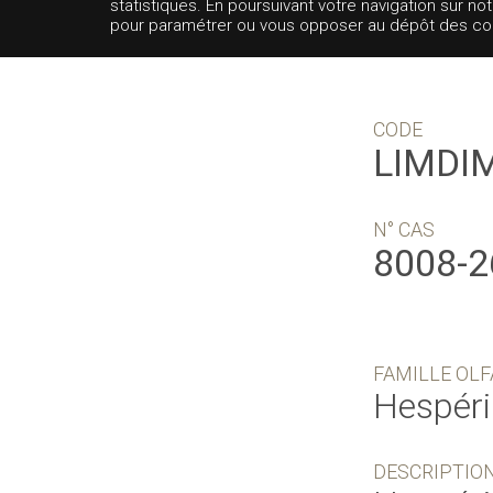
statistiques. En poursuivant votre navigation sur no
pour paramétrer ou vous opposer au dépôt des cooki
CODE
LIMDI
N° CAS
8008-2
FAMILLE OLF
Hespér
DESCRIPTIO