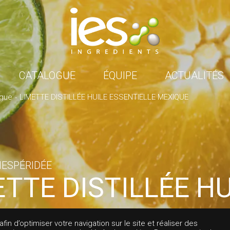
CATALOGUE
ÉQUIPE
ACTUALITÉS
ogue
LIMETTE DISTILLÉE HUILE ESSENTIELLE MEXIQUE
ESPÉRIDÉE
ETTE DISTILLÉE HU
ENTIELLE MEXIQU
in d’optimiser votre navigation sur le site et réaliser des