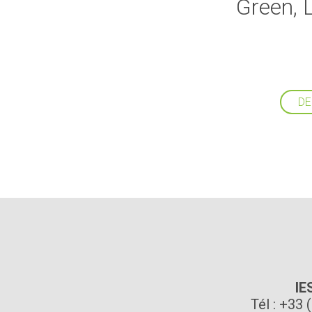
Green, L
DE
IE
Tél : +33 