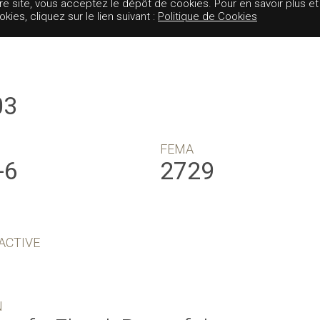
tre site, vous acceptez le dépôt de cookies. Pour en savoir plus et
es, cliquez sur le lien suivant :
Politique de Cookies
03
FEMA
-6
2729
ACTIVE
N