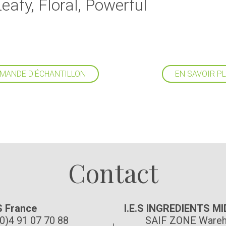
eafy, Floral, Powerful
MANDE D'ÉCHANTILLON
EN SAVOIR P
Suivez-nous
Contact
S France
I.E.S INGREDIENTS M
(0)4 91 07 70 88
SAIF ZONE Wareh