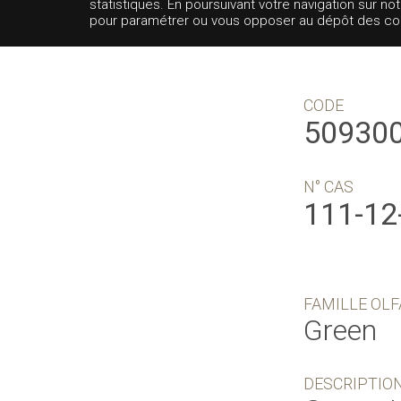
statistiques. En poursuivant votre navigation sur no
pour paramétrer ou vous opposer au dépôt des cooki
CODE
50930
N° CAS
111-12
FAMILLE OLF
Green
DESCRIPTIO