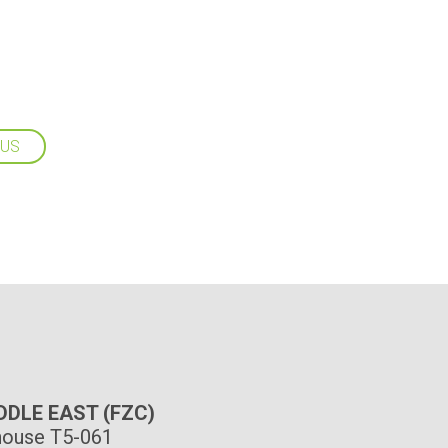
LUS
IDDLE EAST (FZC)
ouse T5-061