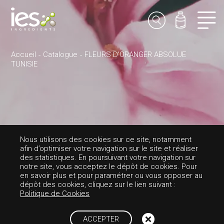
Accueil
Catalogue
FLEURS D'ORANGER ABSOLUE
TUNISIE
AROMES-FLORALE
Nous utilisons des cookies sur ce site, notamment
afin d’optimiser votre navigation sur le site et réaliser
FLEURS D'ORANG
des statistiques. En poursuivant votre navigation sur
notre site, vous acceptez le dépôt de cookies. Pour
en savoir plus et pour paramétrer ou vous opposer au
ER ABSOLUE TUNI
dépôt des cookies, cliquez sur le lien suivant :
Politique de Cookies
SIE
ACCEPTER