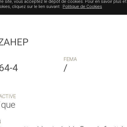
tre site, vous acceptez le dépôt de cookies. Pour en savoir plus et
es, cliquez sur le lien suivant :
Politique de Cookies
ZAHEP
FEMA
64-4
/
ACTIVE
ique
N