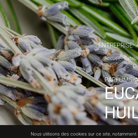
ENTREPRISE
Accueil
Catal
PARFUMS-
EUC
HUI
AFR
Nous utilisons des cookies sur ce site, notamment af