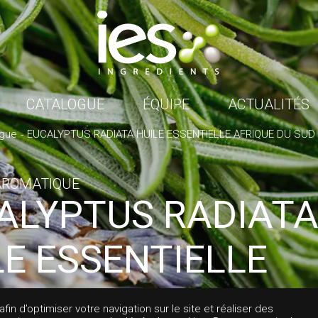
CATALOGUE
ÉQUIPE
ACTUALITÉS
ogue
EUCALYPTUS RADIATA HUILE ESSENTIELLE AFRIQUE DU SUD
AROMATIQUE
ALYPTUS RADIAT
LE ESSENTIELLE
IQUE DU SUD
in d’optimiser votre navigation sur le site et réaliser des