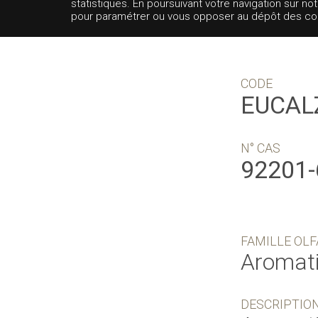
statistiques. En poursuivant votre navigation sur no
pour paramétrer ou vous opposer au dépôt des cooki
CODE
EUCAL
N° CAS
92201-
FAMILLE OLF
Aromat
DESCRIPTIO