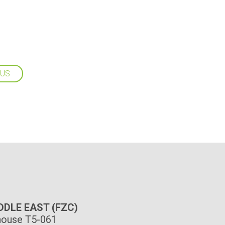
LUS
IDDLE EAST (FZC)
ouse T5-061