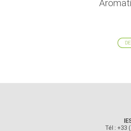
Aromatiq
DE
IE
Tél : +33 