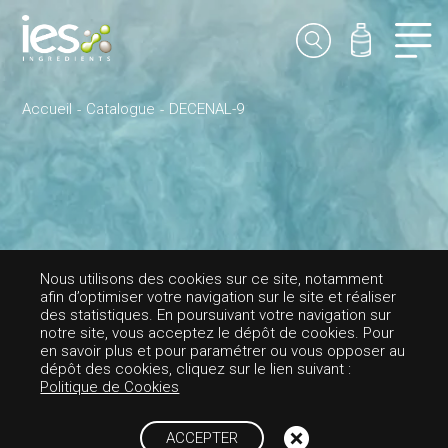
Accueil
Catalogue
DECENAL-9
Nous utilisons des cookies sur ce site, notamment
afin d’optimiser votre navigation sur le site et réaliser
des statistiques. En poursuivant votre navigation sur
notre site, vous acceptez le dépôt de cookies. Pour
en savoir plus et pour paramétrer ou vous opposer au
dépôt des cookies, cliquez sur le lien suivant :
PARFUMS-ALDÉHYDÉE
Politique de Cookies
DECENAL-9
ACCEPTER