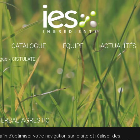
CATALOGUE
ÉQUIPE
ACTUALITÉS
ogue
CISTULATE
ERBAL AGRESTIC
TULATE
in d’optimiser votre navigation sur le site et réaliser des