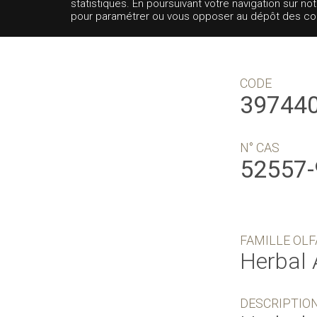
statistiques. En poursuivant votre navigation sur no
pour paramétrer ou vous opposer au dépôt des cooki
CODE
39744
N° CAS
52557-
FAMILLE OLF
Herbal 
DESCRIPTIO