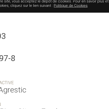
tre site, vous acceptez le dépôt de cookies. Pour en savoir plus et
es, cliquez sur le lien suivant :
Politique de Cookies
03
97-8
ACTIVE
Agrestic
N