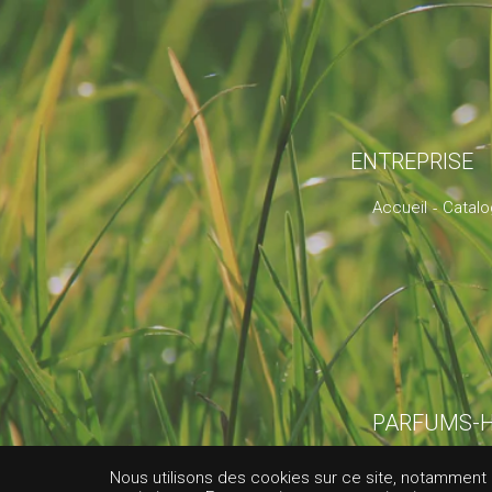
ENTREPRISE
Accueil
Catal
PARFUMS-H
CIS
Nous utilisons des cookies sur ce site, notamment af