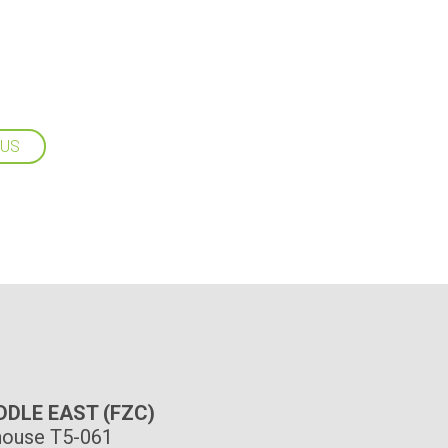
LUS
IDDLE EAST (FZC)
ouse T5-061