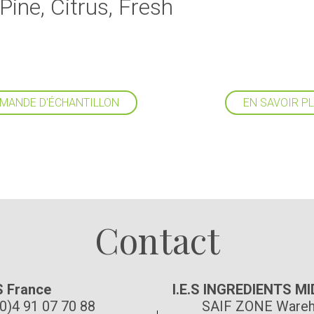
Pine, Citrus, Fresh
MANDE D'ÉCHANTILLON
EN SAVOIR P
Suivez-nous
Contact
S France
I.E.S INGREDIENTS M
(0)4 91 07 70 88
SAIF ZONE Wareh