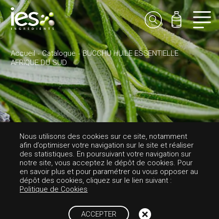
Accueil
Catalogue
BUCCHU HUILE ESSENTIELLE
AFRIQUE DU SUD
AROMES-AROMATIQUE
Nous utilisons des cookies sur ce site, notamment
afin d’optimiser votre navigation sur le site et réaliser
BUCCHU HUILE E
des statistiques. En poursuivant votre navigation sur
notre site, vous acceptez le dépôt de cookies. Pour
en savoir plus et pour paramétrer ou vous opposer au
SSENTIELLE AFRI
dépôt des cookies, cliquez sur le lien suivant :
Politique de Cookies
QUE DU SUD
ACCEPTER