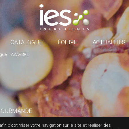
CATALOGUE
ÉQUIPE
ACTUALITÉS
ogue
AZARBRE
GOURMANDE
RBRE
in d’optimiser votre navigation sur le site et réaliser des