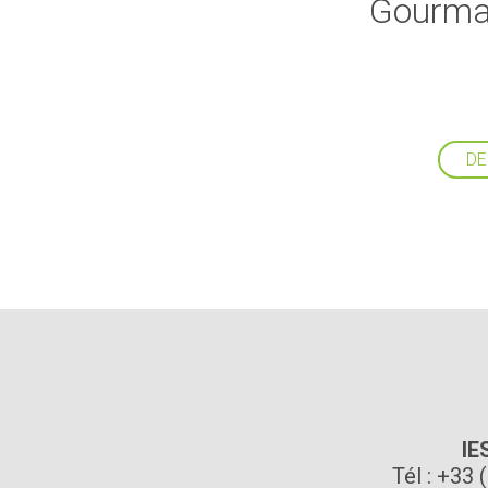
Gourman
DE
IE
Tél : +33 