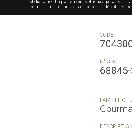
statistiques. En poursuivant votre navigation sur no
pour paramétrer ou vous opposer au dépôt des cooki
CODE
70430
N° CAS
68845-
FAMILLE OLF
Gourm
DESCRIPTIO