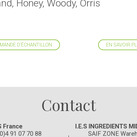
d, Honey, Woody, Orris
MANDE D'ÉCHANTILLON
EN SAVOIR P
Suivez-nous
Contact
S France
I.E.S INGREDIENTS M
(0)4 91 07 70 88
SAIF ZONE Wareh