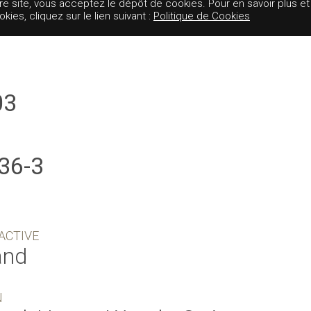
tre site, vous acceptez le dépôt de cookies. Pour en savoir plus et
es, cliquez sur le lien suivant :
Politique de Cookies
03
36-3
ACTIVE
and
N