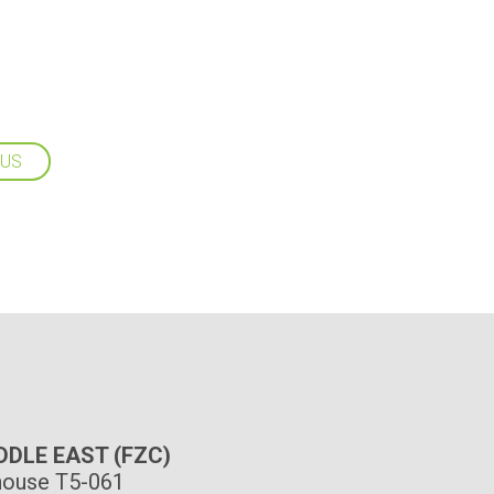
LUS
IDDLE EAST (FZC)
ouse T5-061