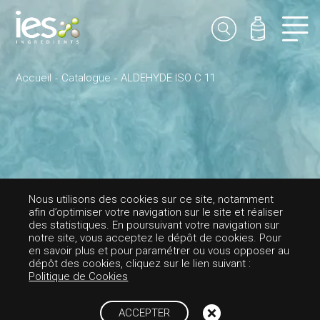
Accueil
Catalogue
ALDEHYDE ISO C 11
Nous utilisons des cookies sur ce site, notamment
afin d’optimiser votre navigation sur le site et réaliser
des statistiques. En poursuivant votre navigation sur
PARFUMS-ALDÉHYDÉE
notre site, vous acceptez le dépôt de cookies. Pour
en savoir plus et pour paramétrer ou vous opposer au
ALDEHYDE ISO C
dépôt des cookies, cliquez sur le lien suivant :
Politique de Cookies
11
ACCEPTER