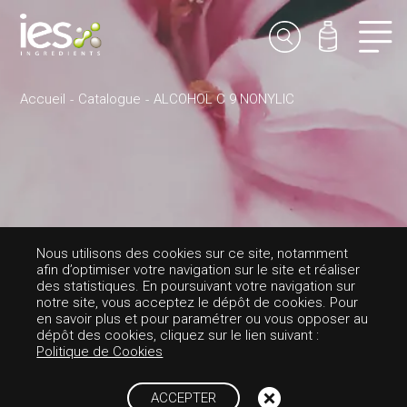
Accueil
Catalogue
ALCOHOL C 9 NONYLIC
Nous utilisons des cookies sur ce site, notamment
afin d’optimiser votre navigation sur le site et réaliser
des statistiques. En poursuivant votre navigation sur
PARFUMS-FLORALE
notre site, vous acceptez le dépôt de cookies. Pour
en savoir plus et pour paramétrer ou vous opposer au
ALCOHOL C 9 NO
dépôt des cookies, cliquez sur le lien suivant :
Politique de Cookies
NYLIC
ACCEPTER