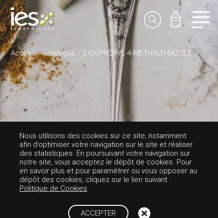
Accueil
Catalogue
2-ISOPROPYL-4-METHYLTHIAZOLE
Nous utilisons des cookies sur ce site, notamment
afin d’optimiser votre navigation sur le site et réaliser
des statistiques. En poursuivant votre navigation sur
AROMES-SALÉ
notre site, vous acceptez le dépôt de cookies. Pour
en savoir plus et pour paramétrer ou vous opposer au
2-ISOPROPYL-4-M
dépôt des cookies, cliquez sur le lien suivant :
Politique de Cookies
ETHYLTHIAZOLE
ACCEPTER